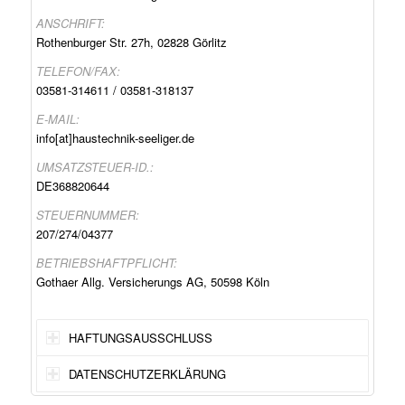
ANSCHRIFT:
Rothenburger Str. 27h, 02828 Görlitz
TELEFON/FAX:
03581-314611
/
03581-318137
E-MAIL:
info[at]haustechnik-seeliger.de
UMSATZSTEUER-ID.:
DE368820644
STEUERNUMMER:
207/274/04377
BETRIEBSHAFTPFLICHT:
Gothaer Allg. Versicherungs AG, 50598 Köln
HAFTUNGSAUSSCHLUSS
DATENSCHUTZERKLÄRUNG